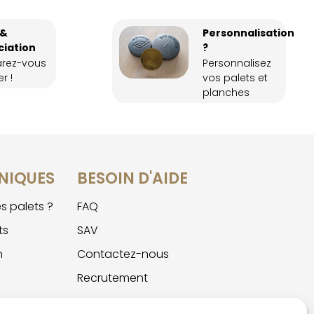
 &
Personnalisation
ciation
?
arez-vous
Personnalisez
r !
vos palets et
planches
NIQUES
BESOIN D'AIDE
s palets ?
FAQ
ts
SAV
n
Contactez-nous
Recrutement