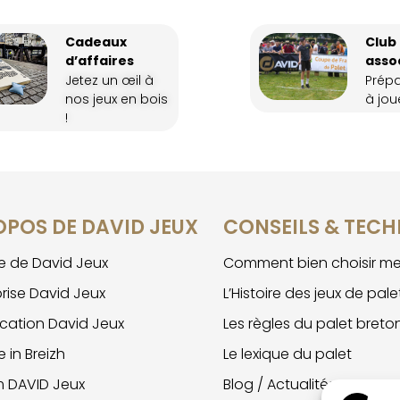
Cadeaux
Club
d’affaires
asso
Jetez un œil à
Prép
nos jeux en bois
à joue
!
OPOS DE DAVID JEUX
CONSEILS & TECH
ire de David Jeux
Comment bien choisir me
prise David Jeux
L’Histoire des jeux de pale
ication David Jeux
Les règles du palet breto
 in Breizh
Le lexique du palet
m DAVID Jeux
Blog / Actualités