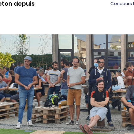
eton depuis
Concours 