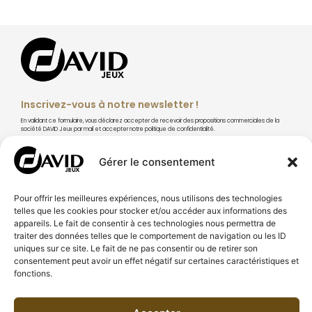
Inscrivez-vous à notre newsletter !
En validant ce formulaire, vous déclarez accepter de recevoir des propositions commerciales de la
société DAVID Jeux par mail et accepter notre politique de confidentialité.
Gérer le consentement
Pour offrir les meilleures expériences, nous utilisons des technologies
S'abonner
telles que les cookies pour stocker et/ou accéder aux informations des
appareils. Le fait de consentir à ces technologies nous permettra de
traiter des données telles que le comportement de navigation ou les ID
uniques sur ce site. Le fait de ne pas consentir ou de retirer son
consentement peut avoir un effet négatif sur certaines caractéristiques et
fonctions.
À PROPOS DE DAVID JEUX
CONSEILS & TECHNIQUES