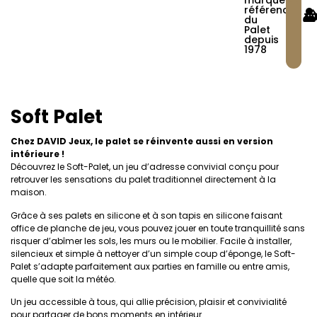
marque
référence
du
Palet
depuis
1978
Soft Palet
Chez DAVID Jeux, le palet se réinvente aussi en version
intérieure !
Découvrez le Soft-Palet, un jeu d’adresse convivial conçu pour
retrouver les sensations du palet traditionnel directement à la
maison.
Grâce à ses palets en silicone et à son tapis en silicone faisant
office de planche de jeu, vous pouvez jouer en toute tranquillité sans
risquer d’abîmer les sols, les murs ou le mobilier. Facile à installer,
silencieux et simple à nettoyer d’un simple coup d’éponge, le Soft-
Palet s’adapte parfaitement aux parties en famille ou entre amis,
quelle que soit la météo.
Un jeu accessible à tous, qui allie précision, plaisir et convivialité
pour partager de bons moments en intérieur.