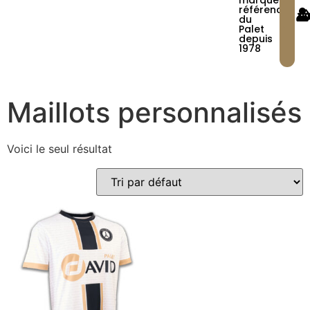
marque
référence
du
Palet
depuis
1978
Maillots personnalisés
Voici le seul résultat