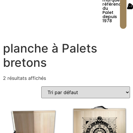
marque
référence
du
Palet
depuis
1978
planche à Palets
bretons
2 résultats affichés