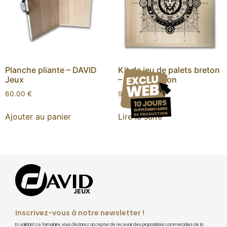
Planche pliante – DAVID
Kit de jeu de palets breton
Jeux
– Signe du Lion
60.00
€
90.00
€
Ajouter au panier
Lire la suite
Inscrivez-vous à notre newsletter !
En validant ce formulaire, vous déclarez accepter de recevoir des propositions commerciales de la