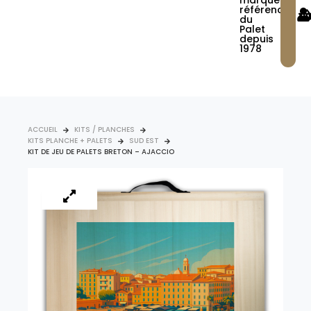
marque
référence
du
Palet
depuis
1978
ACCUEIL
KITS / PLANCHES
KITS PLANCHE + PALETS
SUD EST
KIT DE JEU DE PALETS BRETON – AJACCIO