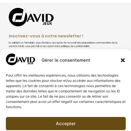
Inscrivez-vous à notre newsletter !
En validant ce formulaire, vous déclarez accepter de recevoir des propositions commerciales de la
société DAVID Jeux par mail et accepter notre politique de confidentialité.
Gérer le consentement
Pour offrir les meilleures expériences, nous utilisons des technologies
S'abonner
telles que les cookies pour stocker et/ou accéder aux informations des
appareils. Le fait de consentir à ces technologies nous permettra de
traiter des données telles que le comportement de navigation ou les ID
uniques sur ce site. Le fait de ne pas consentir ou de retirer son
consentement peut avoir un effet négatif sur certaines caractéristiques et
fonctions.
À PROPOS DE DAVID JEUX
CONSEILS & TECHNIQUES
Accepter
BESOIN D'AIDE