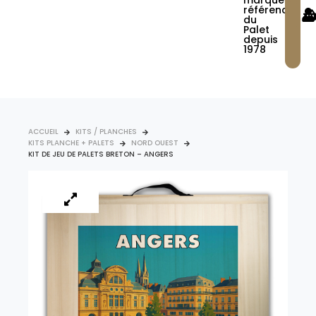
marque
référence
du
Palet
depuis
1978
ACCUEIL
KITS / PLANCHES
KITS PLANCHE + PALETS
NORD OUEST
KIT DE JEU DE PALETS BRETON – ANGERS