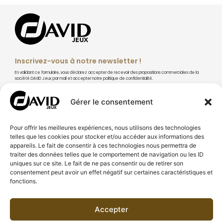
Inscrivez-vous à notre newsletter !
En validant ce formulaire, vous déclarez accepter de recevoir des propositions commerciales de la
société DAVID Jeux par mail et accepter notre politique de confidentialité.
Gérer le consentement
Pour offrir les meilleures expériences, nous utilisons des technologies
S'abonner
telles que les cookies pour stocker et/ou accéder aux informations des
appareils. Le fait de consentir à ces technologies nous permettra de
traiter des données telles que le comportement de navigation ou les ID
uniques sur ce site. Le fait de ne pas consentir ou de retirer son
consentement peut avoir un effet négatif sur certaines caractéristiques et
fonctions.
À PROPOS DE DAVID JEUX
CONSEILS & TECHNIQUES
Accepter
BESOIN D'AIDE