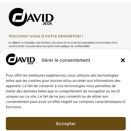
Inscrivez-vous à notre newsletter !
En validant ce formulaire, vous déclarez accepter de recevoir des propositions commerciales de la
société DAVID Jeux par mail et accepter notre politique de confidentialité.
Gérer le consentement
Pour offrir les meilleures expériences, nous utilisons des technologies
S'abonner
telles que les cookies pour stocker et/ou accéder aux informations des
appareils. Le fait de consentir à ces technologies nous permettra de
traiter des données telles que le comportement de navigation ou les ID
uniques sur ce site. Le fait de ne pas consentir ou de retirer son
consentement peut avoir un effet négatif sur certaines caractéristiques et
fonctions.
À PROPOS DE DAVID JEUX
CONSEILS & TECHNIQUES
Accepter
BESOIN D'AIDE