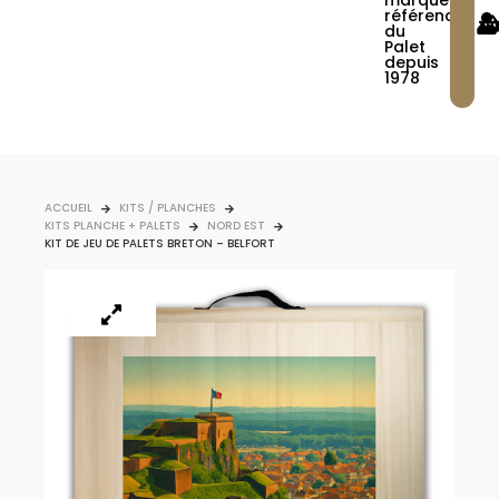
marque
référence
du
Palet
depuis
1978
ACCUEIL
KITS / PLANCHES
KITS PLANCHE + PALETS
NORD EST
KIT DE JEU DE PALETS BRETON – BELFORT