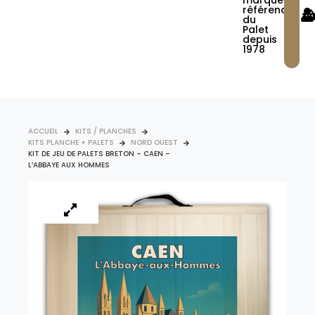
marque
référence
du
Palet
depuis
1978
ACCUEIL
KITS / PLANCHES
KITS PLANCHE + PALETS
NORD OUEST
KIT DE JEU DE PALETS BRETON – CAEN –
L’ABBAYE AUX HOMMES