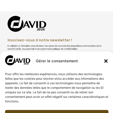
Inscrivez-vous à notre newsletter !
En validant ce formulaire, vous déclarez accepter de recevoir des propositions commerciales de la
société DAVID Jeux par mail et accepter notre politique de confidentialité.
Gérer le consentement
Pour offrir les meilleures expériences, nous utilisons des technologies
S'abonner
telles que les cookies pour stocker et/ou accéder aux informations des
appareils. Le fait de consentir à ces technologies nous permettra de
traiter des données telles que le comportement de navigation ou les ID
uniques sur ce site. Le fait de ne pas consentir ou de retirer son
consentement peut avoir un effet négatif sur certaines caractéristiques et
fonctions.
À PROPOS DE DAVID JEUX
CONSEILS & TECHNIQUES