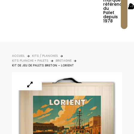
marque
référence
du
Palet
depuis
1978
ACCUEIL
KITS / PLANCHES
KITS PLANCHE + PALETS
BRETAGNE
KIT DE JEU DE PALETS BRETON – LORIENT