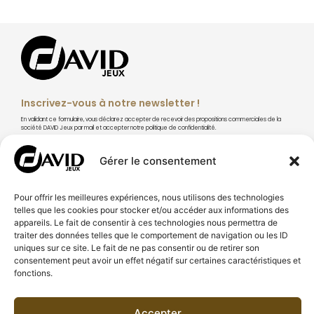
Inscrivez-vous à notre newsletter !
En validant ce formulaire, vous déclarez accepter de recevoir des propositions commerciales de la
société DAVID Jeux par mail et accepter notre politique de confidentialité.
Gérer le consentement
Pour offrir les meilleures expériences, nous utilisons des technologies
S'abonner
telles que les cookies pour stocker et/ou accéder aux informations des
appareils. Le fait de consentir à ces technologies nous permettra de
traiter des données telles que le comportement de navigation ou les ID
uniques sur ce site. Le fait de ne pas consentir ou de retirer son
consentement peut avoir un effet négatif sur certaines caractéristiques et
fonctions.
À PROPOS DE DAVID JEUX
CONSEILS & TECHNIQUES
Accepter