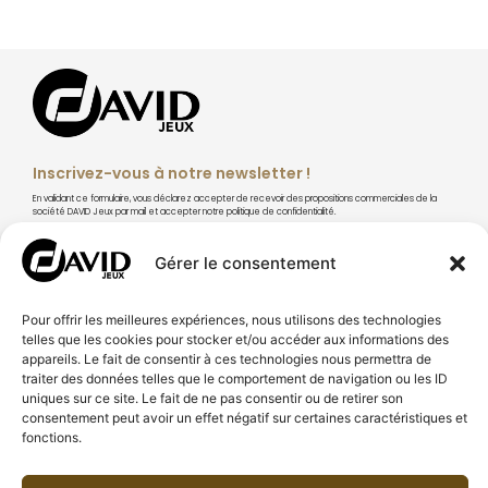
Inscrivez-vous à notre newsletter !
En validant ce formulaire, vous déclarez accepter de recevoir des propositions commerciales de la
société DAVID Jeux par mail et accepter notre politique de confidentialité.
Gérer le consentement
Pour offrir les meilleures expériences, nous utilisons des technologies
S'abonner
telles que les cookies pour stocker et/ou accéder aux informations des
appareils. Le fait de consentir à ces technologies nous permettra de
traiter des données telles que le comportement de navigation ou les ID
uniques sur ce site. Le fait de ne pas consentir ou de retirer son
consentement peut avoir un effet négatif sur certaines caractéristiques et
fonctions.
À PROPOS DE DAVID JEUX
CONSEILS & TECHNIQUES