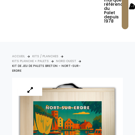
marque
référence
du
Palet
depuis
1978
ACCUEIL
KITS / PLANCHES
KITS PLANCHE + PALETS
NORD OUEST
KIT DE JEU DE PALETS BRETON – NORT-SUR-
ERDRE