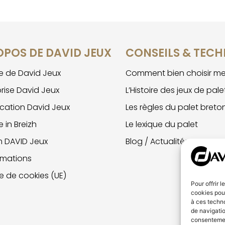
OPOS DE DAVID JEUX
CONSEILS & TECH
ire de David Jeux
Comment bien choisir me
prise David Jeux
L’Histoire des jeux de pale
ication David Jeux
Les règles du palet breto
 in Breizh
Le lexique du palet
m DAVID Jeux
Blog / Actualités
imations
ue de cookies (UE)
Pour offrir 
cookies pour
à ces techn
de navigatio
consentement