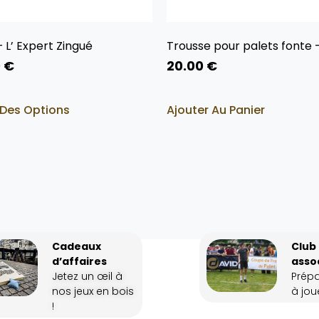
– L’ Expert Zingué
Trousse pour palets fonte 
0
€
20.00
€
 Des Options
Ajouter Au Panier
Cadeaux
Club
d’affaires
asso
Jetez un œil à
Prép
nos jeux en bois
à joue
!