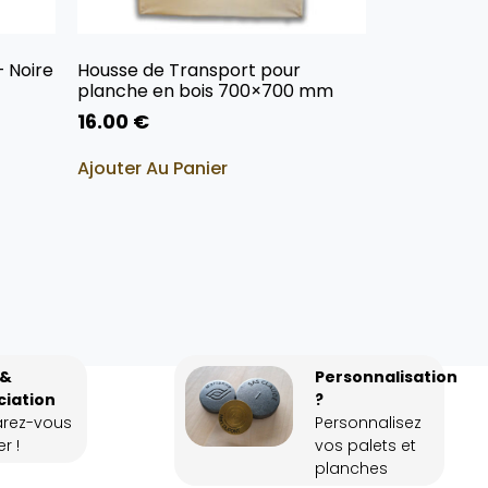
– Noire
Housse de Transport pour
planche en bois 700×700 mm
16.00
€
Ajouter Au Panier
 &
Personnalisation
ciation
?
arez-vous
Personnalisez
r !
vos palets et
planches