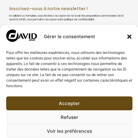
Inscrivez-vous à notre newsletter !
En validant ce formulaire, vous déclarez accepter de recevoir des propositions commerciales de la
société DAVID Jeux par mail et accepter notre politique de confidentialité.
Gérer le consentement
S'abonner
Pour offrir les meilleures expériences, nous utilisons des technologies
telles que les cookies pour stocker et/ou accéder aux informations des
appareils. Le fait de consentir à ces technologies nous permettra de
traiter des données telles que le comportement de navigation ou les ID
uniques sur ce site. Le fait de ne pas consentir ou de retirer son
consentement peut avoir un effet négatif sur certaines caractéristiques et
À PROPOS DE DAVID JEUX
fonctions.
CONSEILS & TECHNIQUES
Accepter
BESOIN D'AIDE
Refuser
© DAVID Jeux. All Rights Reserved.
Voir les préférences