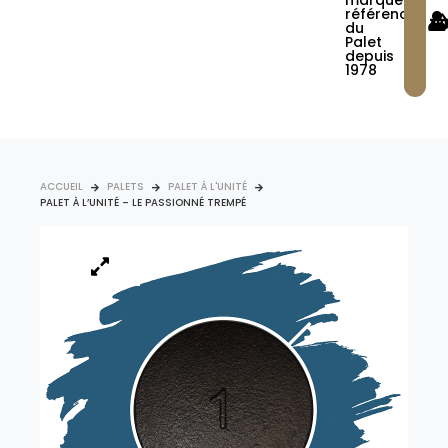
marque
référence
du
Palet
depuis
1978
ACCUEIL
PALETS
PALET À L'UNITÉ
PALET À L’UNITÉ – LE PASSIONNÉ TREMPÉ