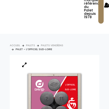
marque
référence
du
Palet
depuis
1978
ACCUEIL
PALETS
PALETS VENDÉENS
PALET – L’OFFICIEL SUD-LOIRE