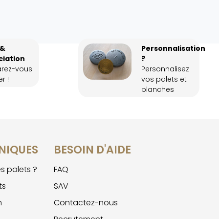
 &
Personnalisation
ciation
?
arez-vous
Personnalisez
r !
vos palets et
planches
NIQUES
BESOIN D'AIDE
s palets ?
FAQ
ts
SAV
n
Contactez-nous