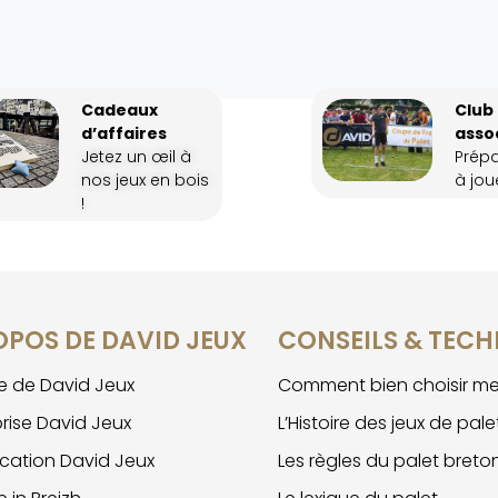
Cadeaux
Club
d’affaires
asso
Jetez un œil à
Prép
nos jeux en bois
à joue
!
OPOS DE DAVID JEUX
CONSEILS & TECH
ire de David Jeux
Comment bien choisir me
prise David Jeux
L’Histoire des jeux de pale
ication David Jeux
Les règles du palet breto