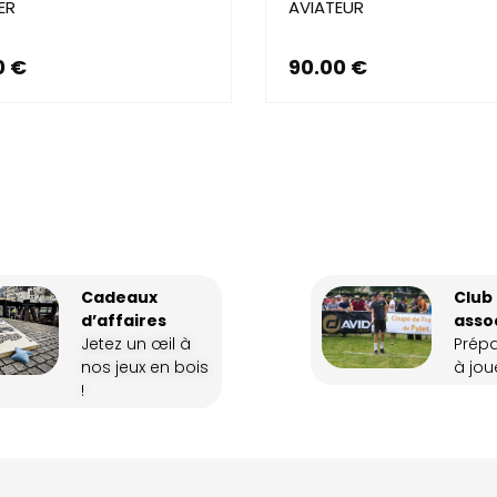
ER
AVIATEUR
0
€
90.00
€
Cadeaux
Club
d’affaires
asso
Jetez un œil à
Prép
nos jeux en bois
à joue
!