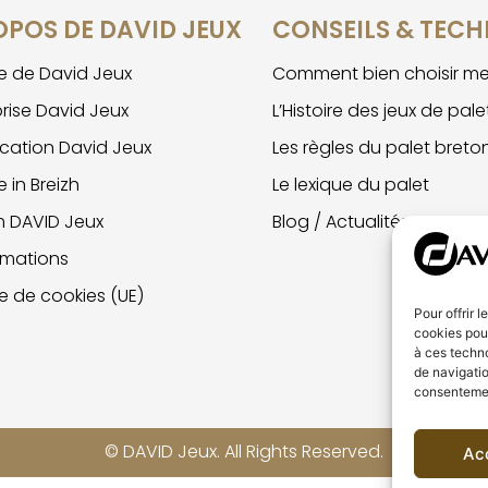
OPOS DE DAVID JEUX
CONSEILS & TECH
ire de David Jeux
Comment bien choisir me
prise David Jeux
L’Histoire des jeux de pale
ication David Jeux
Les règles du palet breto
 in Breizh
Le lexique du palet
m DAVID Jeux
Blog / Actualités
imations
ue de cookies (UE)
Pour offrir 
cookies pour
à ces techn
de navigatio
consentement
© DAVID Jeux. All Rights Reserved.
Ac