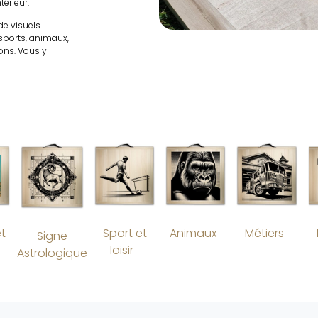
térieur.
de visuels
 sports, animaux,
ions. Vous y
et
Sport et
Animaux
Métiers
Signe
(5)
(4)
loisir
Astrologique
(23)
26)
(12)