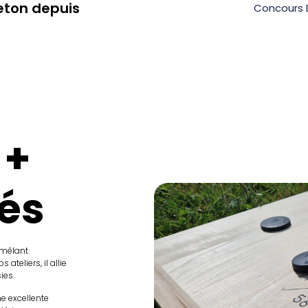
eton depuis
Concours 
 +
és
, mêlant
teliers, il allie
ies.
e excellente