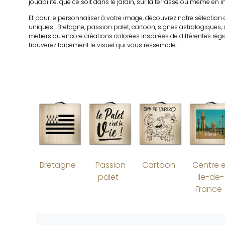
jouabilité, que ce soit dans le jardin, sur la terrasse ou même en in
Et pour le personnaliser à votre image, découvrez notre sélection 
uniques : Bretagne, passion palet, cartoon, signes astrologiques,
métiers ou encore créations colorées inspirées de différentes rég
trouverez forcément le visuel qui vous ressemble !
Bretagne
Passion
Cartoon
Centre 
(101)
(15)
palet
Ile-de-
(11)
France
(