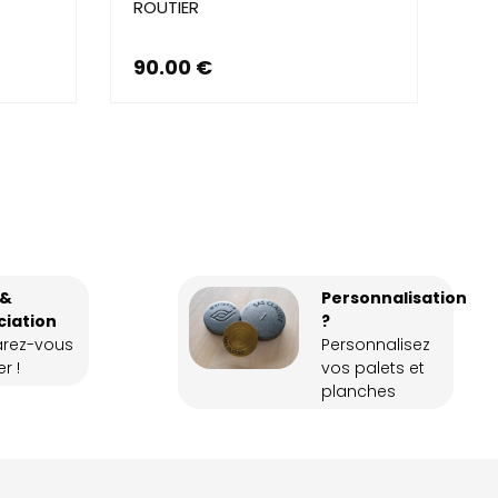
ROUTIER
90.00
€
 &
Personnalisation
ciation
?
arez-vous
Personnalisez
r !
vos palets et
planches