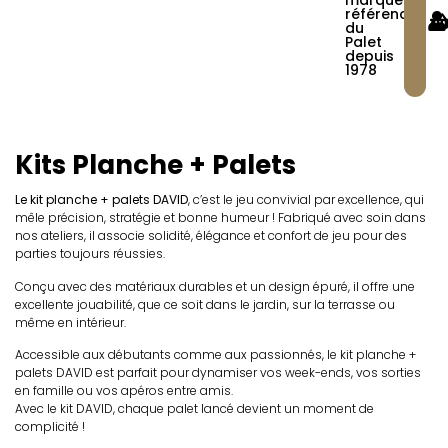
marque
référence
du
Palet
depuis
1978
Kits Planche + Palets
Le kit planche + palets DAVID
, c’est le jeu convivial par excellence, qui
mêle précision, stratégie et bonne humeur ! Fabriqué avec soin dans
nos ateliers, il associe solidité, élégance et confort de jeu pour des
parties toujours réussies.
Conçu avec des matériaux durables et un design épuré, il offre une
excellente jouabilité, que ce soit dans le jardin, sur la terrasse ou
même en intérieur.
Accessible aux débutants comme aux passionnés, le kit planche +
palets DAVID est parfait pour dynamiser vos week-ends, vos sorties
en famille ou vos apéros entre amis.
Avec le kit DAVID, chaque palet lancé devient un moment de
complicité !