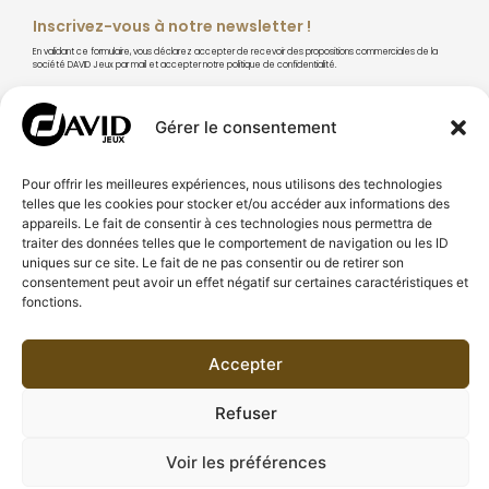
Inscrivez-vous à notre newsletter !
En validant ce formulaire, vous déclarez accepter de recevoir des propositions commerciales de la
société DAVID Jeux par mail et accepter notre politique de confidentialité.
Gérer le consentement
S'abonner
Pour offrir les meilleures expériences, nous utilisons des technologies
telles que les cookies pour stocker et/ou accéder aux informations des
appareils. Le fait de consentir à ces technologies nous permettra de
traiter des données telles que le comportement de navigation ou les ID
uniques sur ce site. Le fait de ne pas consentir ou de retirer son
consentement peut avoir un effet négatif sur certaines caractéristiques et
À PROPOS DE DAVID JEUX
fonctions.
CONSEILS & TECHNIQUES
Accepter
BESOIN D'AIDE
Refuser
© DAVID Jeux. All Rights Reserved.
Voir les préférences